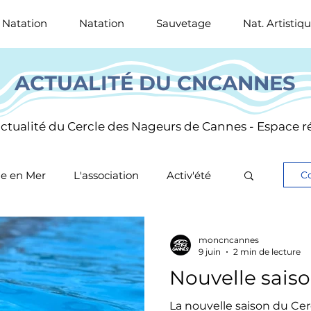
 Natation
Natation
Sauvetage
Nat. Artistiq
ACTUALITÉ DU CNCANNES
'actualité du Cercle des Nageurs de Cannes - Espace
e en Mer
L'association
Activ'été
Co
tif
moncncannes
9 juin
2 min de lecture
Nouvelle sais
La nouvelle saison du Ce