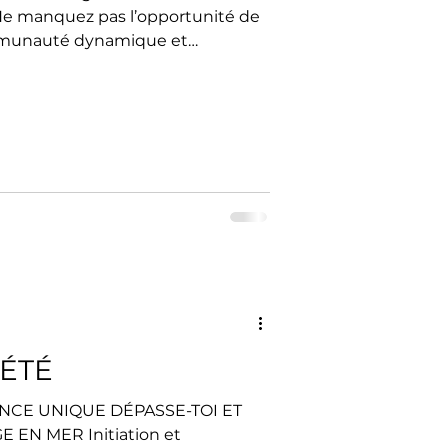
Ne manquez pas l’opportunité de
ommunauté dynamique et
émarches s'effectuent sur notre
nnes.swim-community.fr 🖥️ 👉
velez votre inscription La
pour bloquer vos créneaux. Du 15
ions possibles au bureau (Piscine du
vendredi de 14h00 à
 ÉTÉ
NCE UNIQUE DÉPASSE-TOI ET
EN MER Initiation et