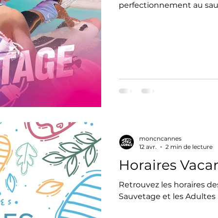
perfectionnement au sauv
premiers secours sur le s
développer la cohésion et
d'été : Lundi 6 au vendred
Lundi 13 au vendredi 17 j
20 au vendredi 24 juillet
Rendez-vous : Bd du Mid
moncncannes
12 avr.
2 min de lecture
Horaires Vaca
Retrouvez les horaires de
Sauvetage et les Adultes