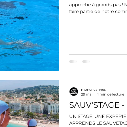
approche à grands pas ! 
faire partie de notre c
passionnée. Toutes les d
plateforme dédiée : cnca
Anciens Adhérents : Renou
priorité vous est donnée 
juin au 26 juin : Inscript
Grand Bleu, du lundi au 
moncncannes
29 mai
1 min de lecture
SAUV'STAGE -
UN STAGE, UNE EXPERIE
APPRENDS LE SAUVETAGE 