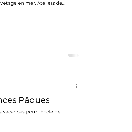
etage en mer. Ateliers de
able. Défis et jeux en équipe pour
 l'entraide Planning des vacances
i 10 juillet 2026 de 8h30 à 16h30
uillet 2026 de 8h30 à 16h30 Lundi
 2026 de 8h30 à 16h30 📍 Lieu de
i Louise Moreau, Cann
nces Pâques
s vacances pour l'Ecole de