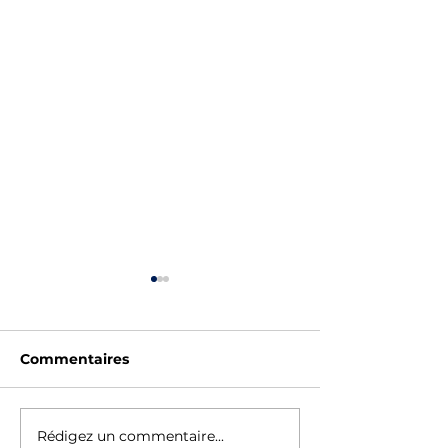
Commentaires
SAUV'STAGE - ÉTÉ
Fêtes des Eco
Rédigez un commentaire...