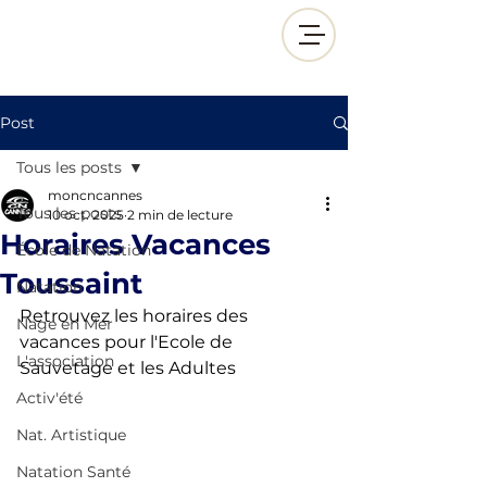
Post
Tous les posts
moncncannes
Tous les posts
10 oct. 2025
2 min de lecture
Horaires Vacances
École de Natation
Toussaint
Natation
Retrouvez les horaires des 
Nage en Mer
vacances pour l'Ecole de 
L'association
Sauvetage et les Adultes 
Activ'été
Nat. Artistique
Natation Santé