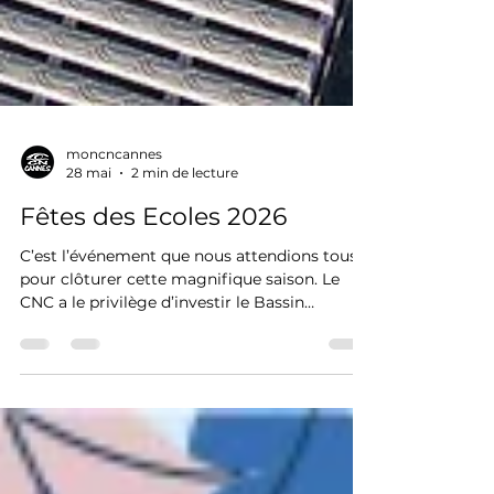
moncncannes
28 mai
2 min de lecture
Fêtes des Ecoles 2026
C’est l’événement que nous attendions tous
pour clôturer cette magnifique saison. Le
CNC a le privilège d’investir le Bassin
Olympique de la Piscine Grand Bleu pour sa
grande fête annuelle ! Parents, enfants,
nageurs de tous les groupes : notez bien la
date, nous vous attendons nombreux pour
célébrer le club, partager un moment unique
au bord de l'eau et lancer la campagne des