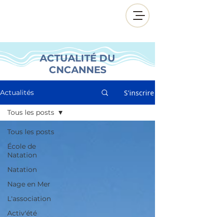
ACTUALITÉ DU
CNCANNES
S'inscrire
Actualités
Tous les posts
Tous les posts
École de
Natation
Natation
Nage en Mer
L'association
Activ'été