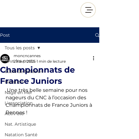
Post
Tous les posts
moncncannes
Tous les posts
29 avr. 2025
1 min de lecture
Championnats de
École de Natation
France Juniors
Natation
Une très belle semaine pour nos 
Nage en Mer
nageurs du CNC à l’occasion des 
L'association
Championnats de France Juniors à 
Rennes !
Activ'été
Nat. Artistique
Natation Santé