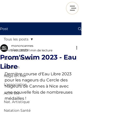
Post
Tous les posts
moncncannes
Tous les posts
9 oct. 2023
1 min de lecture
Prom'Swim 2023 - Eau
École de Natation
Libre
Natation
Dernière course d'Eau Libre 2023 
Nage en Mer
pour les nageurs du Cercle des 
L'association
Nageurs de Cannes à Nice avec 
une nouvelle fois de nombreuses 
Activ'été
médailles ! 
Nat. Artistique
Natation Santé