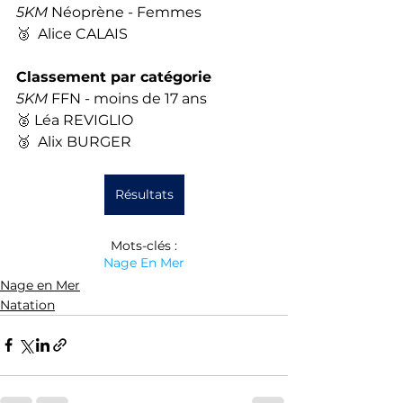
5KM
 Néoprène - Femmes
🥉  Alice CALAIS
Classement par catégorie
5KM
 FFN - moins de 17 ans
🥈 Léa REVIGLIO 
🥉  Alix BURGER 
Résultats
Mots-clés :
Nage En Mer
Nage en Mer
Natation