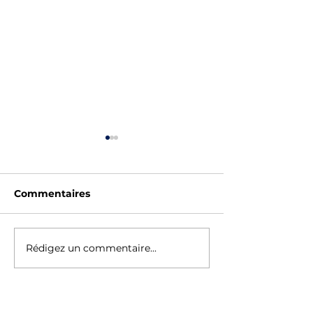
Commentaires
SAUV'STAGE - ÉTÉ
Fêtes des Eco
Rédigez un commentaire...