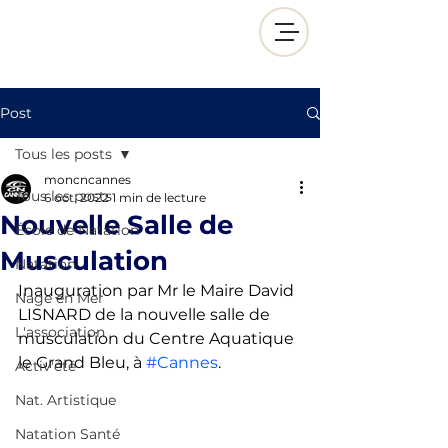
Post
Tous les posts
moncncannes
Tous les posts
6 oct. 2022
1 min de lecture
Nouvelle Salle de
École de Natation
Musculation
Natation
Inauguration par Mr le Maire David 
Nage en Mer
LISNARD de la nouvelle salle de 
L'association
musculation du Centre Aquatique 
le Grand Bleu, à 
#Cannes
. 
Activ'été
Nat. Artistique
Natation Santé