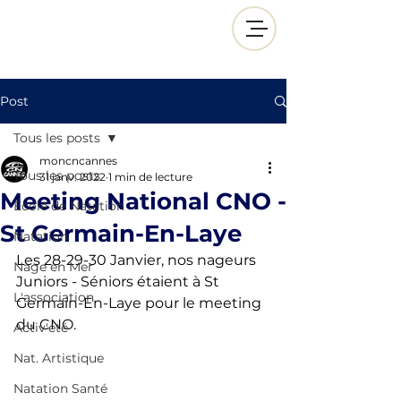
Post
Tous les posts
moncncannes
Tous les posts
31 janv. 2022
1 min de lecture
Meeting National CNO -
École de Natation
St Germain-En-Laye
Natation
Les 28-29-30 Janvier, nos nageurs 
Nage en Mer
Juniors - Séniors étaient à St 
L'association
Germain-En-Laye pour le meeting 
du CNO. 
Activ'été
Nat. Artistique
Natation Santé