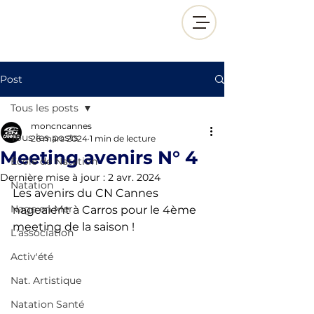
Post
Tous les posts
moncncannes
Tous les posts
26 mars 2024
1 min de lecture
Meeting avenirs N° 4
École de Natation
Dernière mise à jour :
2 avr. 2024
Natation
Les avenirs du CN Cannes 
Nage en Mer
nageaient à Carros pour le 4ème 
meeting de la saison ! 
L'association
Activ'été
Nat. Artistique
Natation Santé