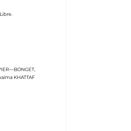
Libre.
OUVIER—BONGET, 
haïma KHATTAF 