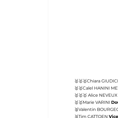
🥇🥇🥇Chiara GIUDIC
🥇🥇Calel HANINI M
🥇🥇🥇 Alice NEVEUX
🥇🥇Marie VARINI 
Do
🥈Valentin BOURGEO
🥈Tim CATTOEN 
Vic