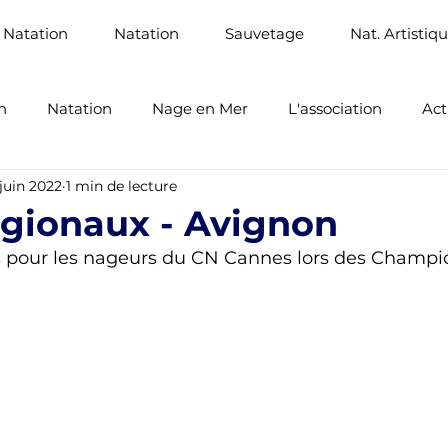
 Natation
Natation
Sauvetage
Nat. Artistiq
n
Natation
Nage en Mer
L'association
Act
 juin 2022
1 min de lecture
Santé
Sauvetage Sportif
gionaux - Avignon
s pour les nageurs du CN Cannes lors des Champi
 