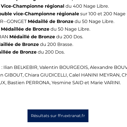
 
Vice-Championne régional
 du 400 Nage Libre.
ouble vice-Championne régionale
 sur 100 et 200 Nage 
ER--GONGET 
Médaillé de Bronze
 du 50 Nage Libre.
 
Médaillée de Bronze
 du 50 Nage Libre.
RAN 
Médaillé de Bronze
 du 200 Dos.
aillée de Bronze
 du 200 Brasse.
illée de Bronze
 du 200 Dos.
s
 : Ilian BELKEBIR, Valentin BOURGEOIS, Alexandre B
n GIBOUT, Chiara GIUDICELLI, Calel HANINI MEYRAN, C
X, Bastien PERRONA, Yesmine SAID et Marie VARINI.
Résultats sur ffn.extranat.fr