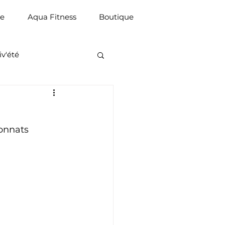
ue
Aqua Fitness
Boutique
iv'été
onnats 