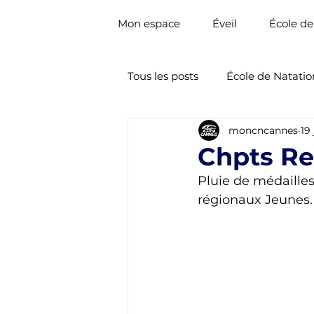
Mon espace
Éveil
École de
Tous les posts
École de Natatio
moncncannes
19
Nat. Artistique
Natation 
Chpts Re
Pluie de médaille
régionaux Jeunes.