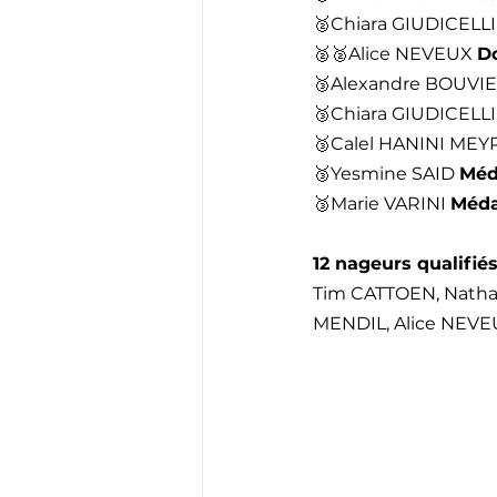
🥈Chiara GIUDICELLI
🥈🥈Alice NEVEUX 
D
🥉Alexandre BOUVI
🥉Chiara GIUDICELLI
🥉Calel HANINI MEY
🥉Yesmine SAID 
Méd
🥉Marie VARINI 
Méda
12 nageurs qualifié
Tim CATTOEN, Natha
MENDIL, Alice NEVEU