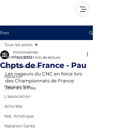
Post
Tous les posts
moncncannes
Tous les posts
17 juil. 2022
1 min de lecture
Chpts de France - Pau
École de Natation
Les nageurs du CNC en force lors 
Natation
des Championnats de France 
Nage en Mer
Jeunes à Pau
L'association
Activ'été
Nat. Artistique
Natation Santé