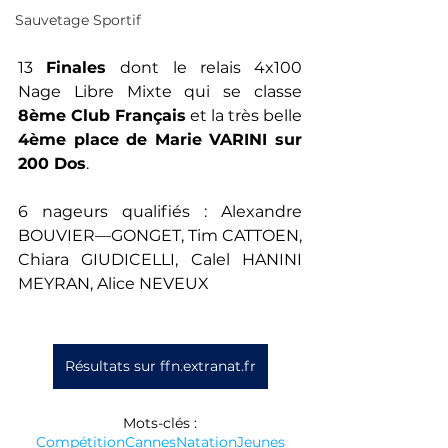
Sauvetage Sportif
13 
Finales 
dont le relais 4x100 
Nage Libre Mixte qui se classe 
8ème Club Français
 et la très belle 
4ème place de Marie VARINI sur 
200 Dos
. 
6 nageurs qualifiés : Alexandre 
BOUVIER—GONGET, Tim CATTOEN, 
Chiara GIUDICELLI, Calel HANINI 
MEYRAN, Alice NEVEUX
Résultats sur ffn.extranat.fr
Mots-clés :
Compétition
Cannes
Natation
Jeunes