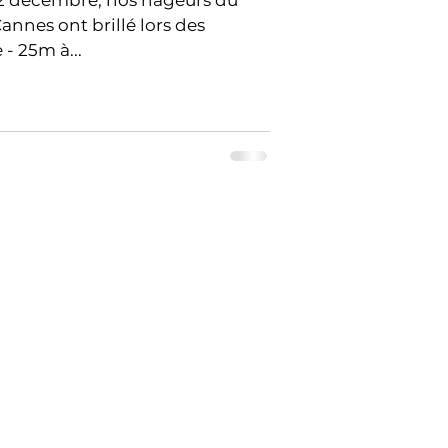
22 décembre, nos nageurs du
lé lors des
Championnats de Ligue - 25m à...