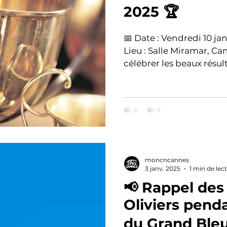
2025 🏆
📅 Date : Vendredi 10 janvier 2025 🕖 Heure : 19h00 📍
Lieu : Salle Miramar, Cannes Rejoignez-nous pour
célébrer les beaux résulta
moncncannes
3 janv. 2025
1 min de lec
📢 Rappel des
Oliviers pend
du Grand Bleu 