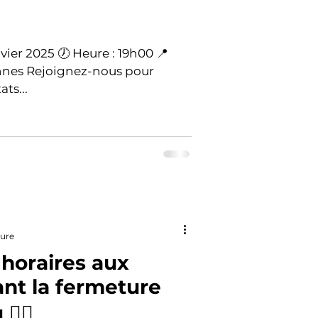
ts...
ture
 horaires aux
ant la fermeture
‍♂️