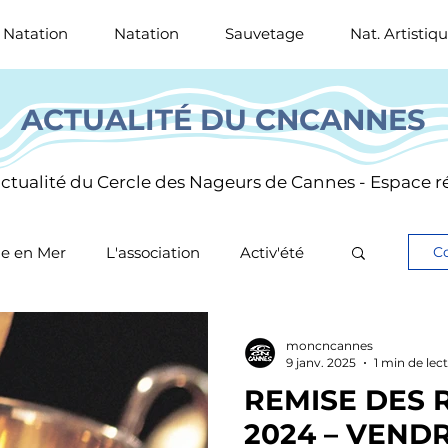
 Natation
Natation
Sauvetage
Nat. Artistiq
ACTUALITÉ DU CNCANNES
'actualité du Cercle des Nageurs de Cannes - Espace
e en Mer
L'association
Activ'été
Co
tif
moncncannes
9 janv. 2025
1 min de lec
REMISE DES
2024 – VENDR