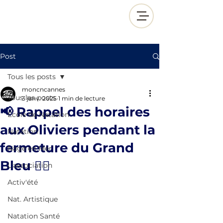
Post
Tous les posts
moncncannes
Tous les posts
3 janv. 2025
1 min de lecture
📢 Rappel des horaires
École de Natation
aux Oliviers pendant la
Natation
fermeture du Grand
Nage en Mer
Bleu 🏊‍♂️
L'association
Activ'été
Nat. Artistique
Natation Santé