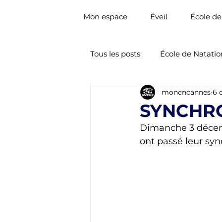
Mon espace
Éveil
École de
Tous les posts
École de Natatio
moncncannes
6 
Nat. Artistique
Natation 
SYNCHR
Dimanche 3 décemb
ont passé leur syn