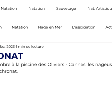
 Natation
Natation
Sauvetage
Nat. Artistiq
n
Natation
Nage en Mer
L'association
Act
déc. 2023
1 min de lecture
Santé
Sauvetage Sportif
ONAT
re à la piscine des Oliviers - Cannes, les nageus
chronat.