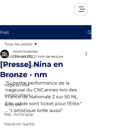
Post
Tous les posts
moncncannes
Tous les posts
25 mars 2022
1 min de lecture
[Presse] Nina en
École de Natation
Bronze - nm
Natation
"Superbe performance de la 
Nage en Mer
nageuse du CNCannes lors des 
L'association
France de Nationale 2 sur 50 NL. 
Elle valide sont ticket pour l'Elite." 
Activ'été
... "L'artistique brille aussi"
Nat. Artistique
Natation Santé