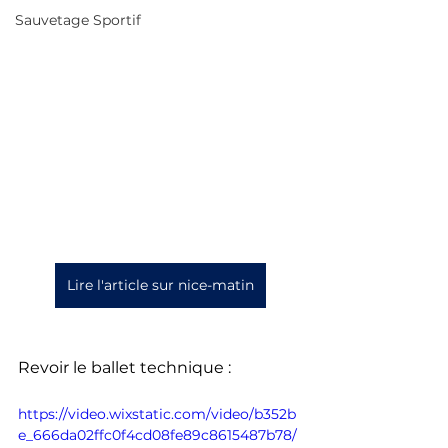
Sauvetage Sportif
Lire l'article sur nice-matin
Revoir le ballet technique : 
https://video.wixstatic.com/video/b352b
e_666da02ffc0f4cd08fe89c8615487b78/