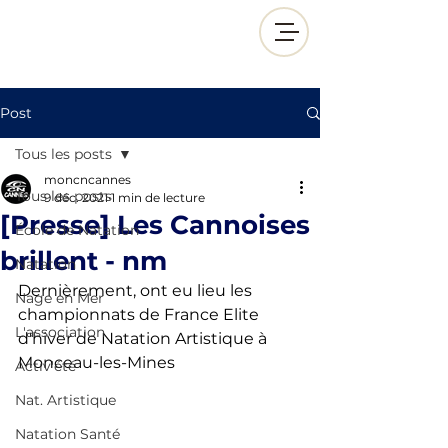
Post
Tous les posts
moncncannes
Tous les posts
9 déc. 2021
1 min de lecture
[Presse] Les Cannoises
École de Natation
brillent - nm
Natation
Dernièrement, ont eu lieu les 
Nage en Mer
championnats de France Elite 
L'association
d'hiver de Natation Artistique à 
Monceau-les-Mines
Activ'été
Nat. Artistique
Natation Santé