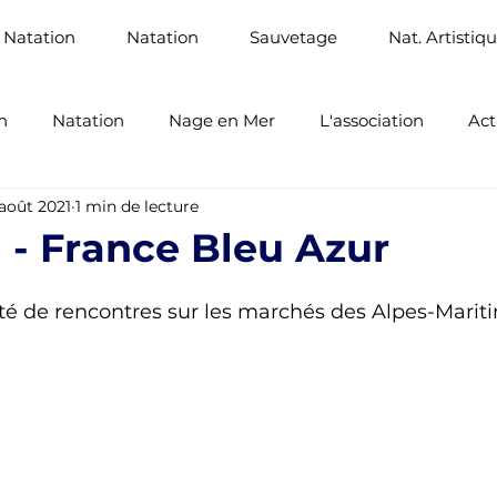
 Natation
Natation
Sauvetage
Nat. Artistiq
n
Natation
Nage en Mer
L'association
Act
 août 2021
1 min de lecture
Santé
Sauvetage Sportif
 - France Bleu Azur
é de rencontres sur les marchés des Alpes-Mariti