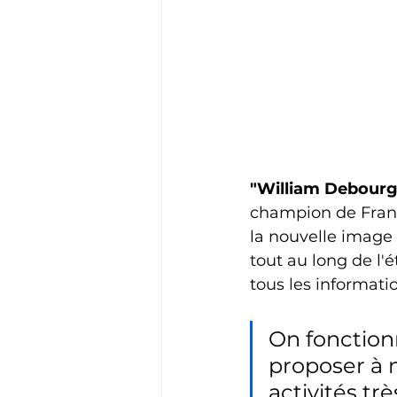
"William Debourg
champion de France
la nouvelle image
tout au long de l'
tous les informati
On fonctionn
proposer à n
activités tr