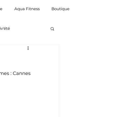
ue
Aqua Fitness
Boutique
iv'été
mes : Cannes 