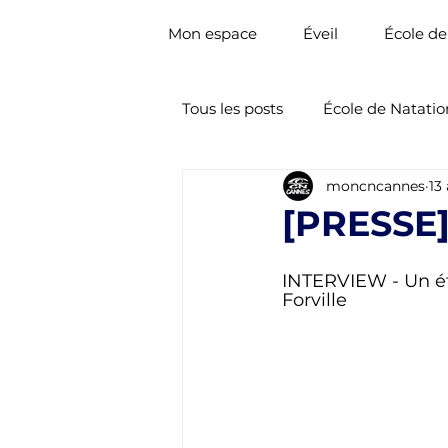
Mon espace
Éveil
École de
Tous les posts
École de Natatio
moncncannes
13
Nat. Artistique
Natation 
[PRESSE]
INTERVIEW - Un ét
Forville