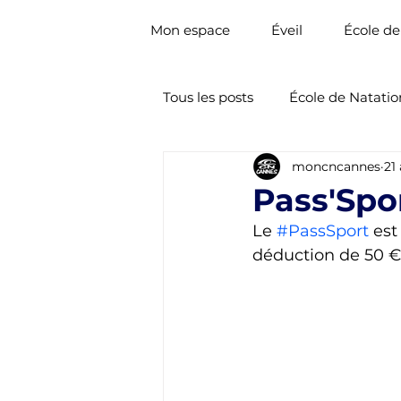
Mon espace
Éveil
École de
Tous les posts
École de Natatio
moncncannes
21
Nat. Artistique
Natation 
Pass'Spo
Le 
#PassSport
 est
déduction de 50 € p