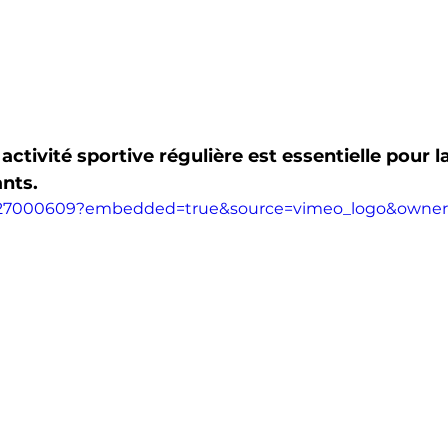
activité sportive régulière est essentielle pour la
nts. 
/727000609?embedded=true&source=vimeo_logo&owne