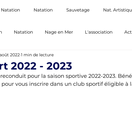
 Natation
Natation
Sauvetage
Nat. Artistiq
n
Natation
Nage en Mer
L'association
Act
 août 2022
1 min de lecture
Santé
Sauvetage Sportif
rt 2022 - 2023
 reconduit pour la saison sportive 2022-2023. Béné
our vous inscrire dans un club sportif éligible à la