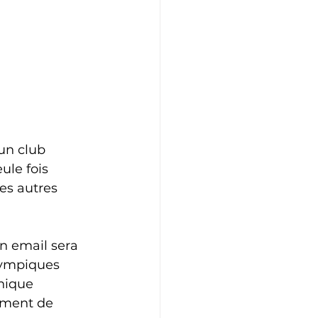
un club 
ule fois 
es autres 
n email sera 
lympiques 
nique 
oment de 