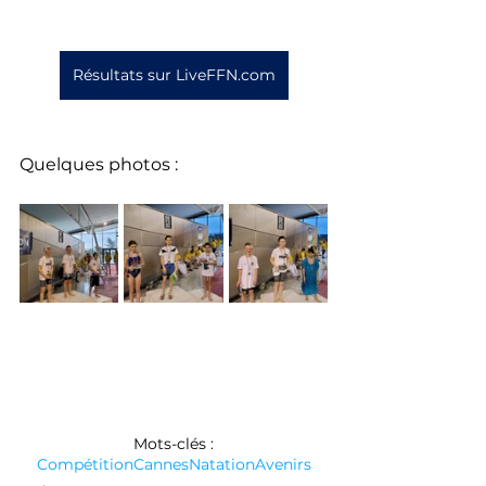
Résultats sur LiveFFN.com
Quelques photos : 
Mots-clés :
Compétition
Cannes
Natation
Avenirs