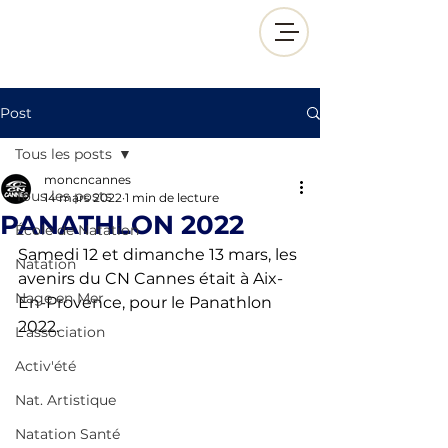
Post
Tous les posts
moncncannes
Tous les posts
14 mars 2022
1 min de lecture
PANATHLON 2022
École de Natation
Samedi 12 et dimanche 13 mars, les 
Natation
avenirs du CN Cannes était à Aix-
Nage en Mer
En-Provence, pour le Panathlon 
2022. 
L'association
Activ'été
Nat. Artistique
Natation Santé