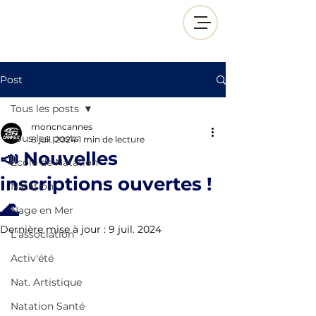
Post
Tous les posts
moncncannes
Tous les posts
8 juil. 2024
1 min de lecture
📣 Nouvelles
École de Natation
inscriptions ouvertes !
Natation
🌊
Nage en Mer
Dernière mise à jour :
9 juil. 2024
L'association
Activ'été
Nat. Artistique
Natation Santé