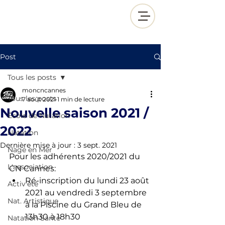
Post
Tous les posts
moncncannes
Tous les posts
7 août 2021
1 min de lecture
Nouvelle saison 2021 /
École de Natation
2022
Natation
Dernière mise à jour :
3 sept. 2021
Nage en Mer
Pour les adhérents 2020/2021 du 
L'association
CN Cannes: 
Ré-inscription du lundi 23 août 
Activ'été
2021 au vendredi 3 septembre 
Nat. Artistique
à la Piscine du Grand Bleu de 
13h30 à 18h30
Natation Santé