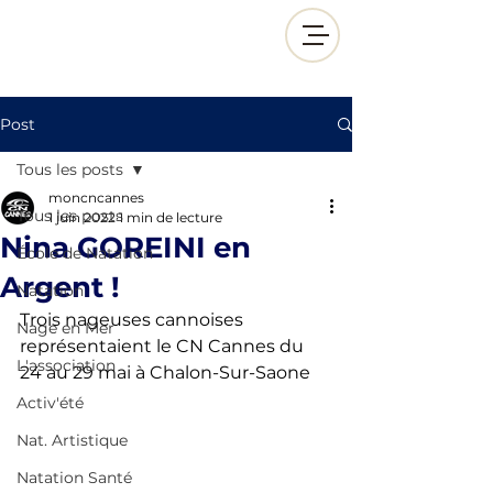
Post
Tous les posts
moncncannes
Tous les posts
1 juin 2022
1 min de lecture
Nina GOREINI en
École de Natation
Argent !
Natation
Trois nageuses cannoises 
Nage en Mer
représentaient le CN Cannes du 
L'association
24 au 29 mai à Chalon-Sur-Saone 
Activ'été
Nat. Artistique
Natation Santé