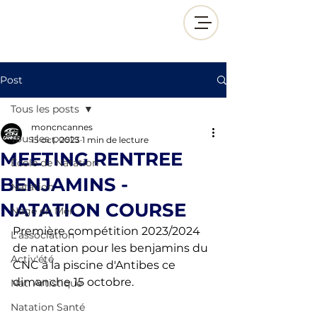
Post
Tous les posts
moncncannes
Tous les posts
15 oct. 2023
1 min de lecture
MEETING RENTREE
École de Natation
BENJAMINS -
Natation
NATATION COURSE
Nage en Mer
Première compétition 2023/2024 
L'association
de natation pour les benjamins du 
Activ'été
CNC à la piscine d'Antibes ce 
dimanche 15 octobre.  
Nat. Artistique
Natation Santé