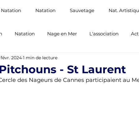
 Natation
Natation
Sauvetage
Nat. Artistiq
n
Natation
Nage en Mer
L'association
Act
 févr. 2024
1 min de lecture
Santé
Sauvetage Sportif
Pitchouns - St Laurent
Cercle des Nageurs de Cannes participaient au Me