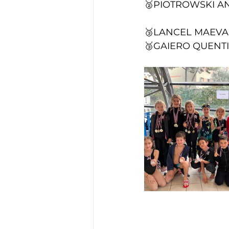
🥈PIOTROWSKI AN
🥉LANCEL MAEVA
🥉
GAIERO QUENTI