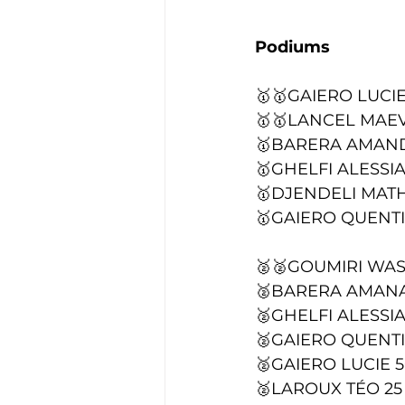
Podiums
🥇🥇GAIERO LUCI
🥇🥇LANCEL MAEV
🥇BARERA AMAND
🥇GHELFI ALESSI
🥇DJENDELI MATH
🥇GAIERO QUENTI
🥈🥈GOUMIRI WAS
🥈BARERA AMANA
🥈GHELFI ALESSI
🥈GAIERO QUENTI
🥈GAIERO LUCIE 
🥈LAROUX TÉO 25