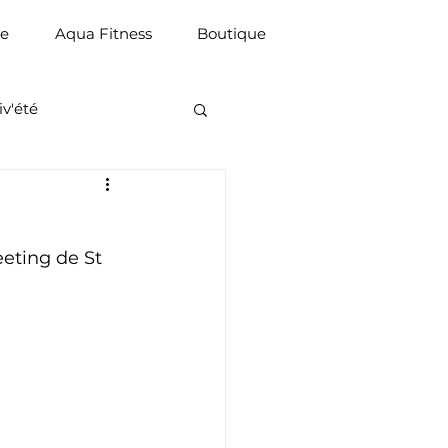
ue
Aqua Fitness
Boutique
iv'été
eting de St 