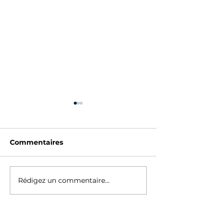
Commentaires
SAUV'STAGE - ÉTÉ
Rédigez un commentaire...
Horaires Vaca
Pâques