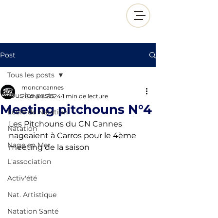
Post
Tous les posts
moncncannes
Tous les posts
26 mars 2024
1 min de lecture
Meeting pitchouns N°4
École de Natation
Les Pitchouns du CN Cannes 
Natation
nageaient à Carros pour le 4ème 
Nage en Mer
meeting de la saison 
L'association
Activ'été
Nat. Artistique
Natation Santé