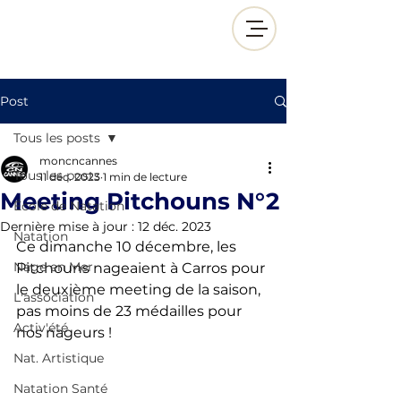
Post
Tous les posts
moncncannes
Tous les posts
11 déc. 2023
1 min de lecture
Meeting Pitchouns N°2
École de Natation
Dernière mise à jour :
12 déc. 2023
Natation
Ce dimanche 10 décembre, les 
Nage en Mer
Pitchouns nageaient à Carros pour 
le deuxième meeting de la saison, 
L'association
pas moins de 23 médailles pour 
Activ'été
nos nageurs !
Nat. Artistique
Natation Santé