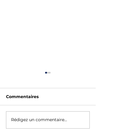
Commentaires
SAUV'STAGE - ÉTÉ
Rédigez un commentaire...
Horaires Vaca
Pâques