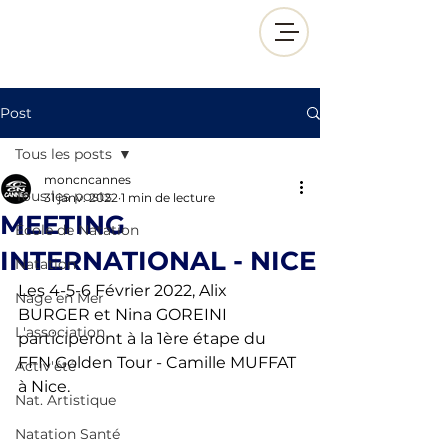
Post
Tous les posts
moncncannes
Tous les posts
31 janv. 2022
1 min de lecture
MEETING
École de Natation
INTERNATIONAL - NICE
Natation
Les 4-5-6 Février 2022, Alix 
Nage en Mer
BURGER et Nina GOREINI 
L'association
participeront à la 1ère étape du 
FFN Golden Tour - Camille MUFFAT 
Activ'été
à Nice. 
Nat. Artistique
Natation Santé