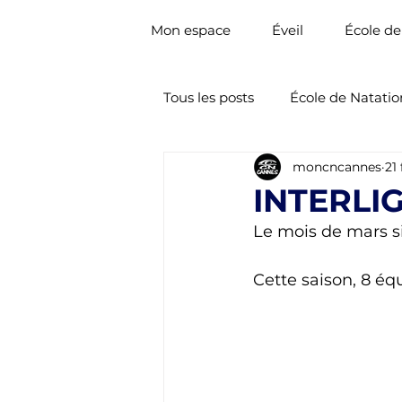
Mon espace
Éveil
École de
Tous les posts
École de Natatio
moncncannes
21
Nat. Artistique
Natation 
INTERLI
Le mois de mars si
Cette saison, 8 équ