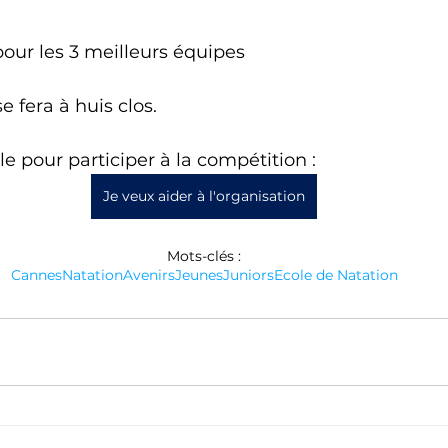
our les 3 meilleurs équipes 
 fera à huis clos.
e pour participer à la compétition : 
Je veux aider à l'organisation
Mots-clés :
Cannes
Natation
Avenirs
Jeunes
Juniors
Ecole de Natation