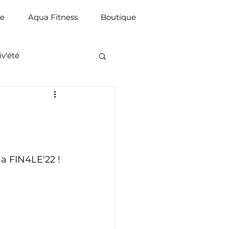
ue
Aqua Fitness
Boutique
iv'été
la FIN4LE'22 ! 