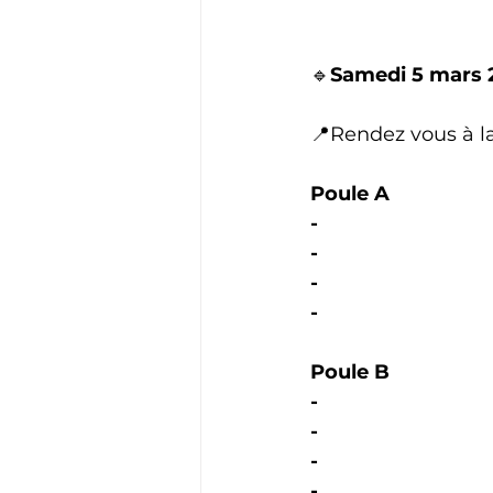
🔹
Samedi 5 mars 
📍Rendez vous à la
Poule A 
-
-
-
-
Poule B 
-
-
-
-