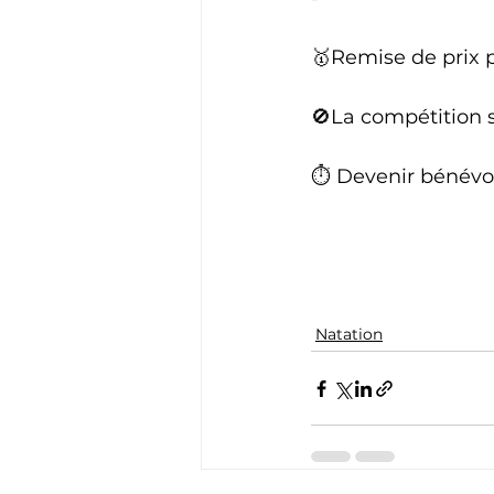
🥇Remise de prix p
🚫La compétition se
⏱️ Devenir bénévol
Natation