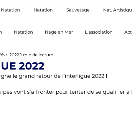
 Natation
Natation
Sauvetage
Nat. Artistiq
n
Natation
Nage en Mer
L'association
Act
 févr. 2022
1 min de lecture
Santé
Sauvetage Sportif
GUE 2022
gne le grand retour de l'interligue 2022 ! 
ipes vont s'affronter pour tenter de se qualifier à 