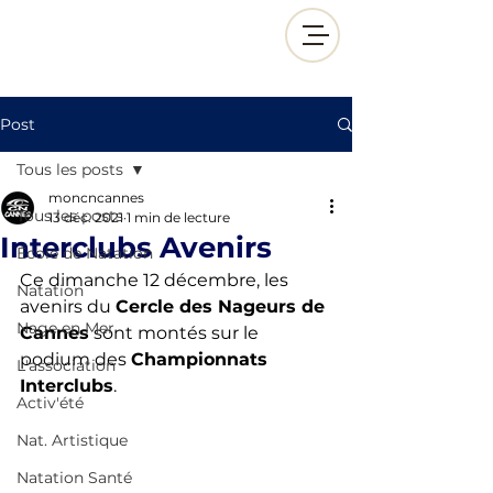
Post
Tous les posts
moncncannes
Tous les posts
13 déc. 2021
1 min de lecture
Interclubs Avenirs
École de Natation
Ce dimanche 12 décembre, les 
Natation
avenirs du 
Cercle des Nageurs de 
Nage en Mer
Cannes
 sont montés sur le 
podium des 
Championnats 
L'association
Interclubs
.
Activ'été
Nat. Artistique
Natation Santé