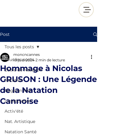
Post
Tous les posts
moncncannes
Tous les posts
18 juin 2024
2 min de lecture
Hommage à Nicolas
École de Natation
GRUSON : Une Légende
Natation
de la Natation
Nage en Mer
Cannoise
L'association
Activ'été
Nat. Artistique
Natation Santé