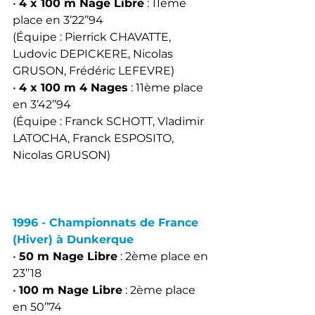
• 
4 x 100 m Nage Libre
 : 11ème 
place en 3’22’’94
(Équipe : Pierrick CHAVATTE, 
Ludovic DEPICKERE, Nicolas 
GRUSON, Frédéric LEFEVRE)
• 
4 x 100 m 4 Nages
 : 11ème place 
en 3’42’’94
(Équipe : Franck SCHOTT, Vladimir 
LATOCHA, Franck ESPOSITO, 
Nicolas GRUSON)
1996 - Championnats de France 
(Hiver) à Dunkerque
• 
50 m Nage Libre
 : 2ème place en 
23’’18
• 
100 m Nage Libre
 : 2ème place 
en 50’’74