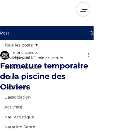
Post
Tous les posts
moncncannes
Tous les posts
21 janv. 2025
1 min de lecture
Fermeture temporaire
École de Natation
de la piscine des
Natation
Oliviers
Nage en Mer
L'association
Activ'été
Nat. Artistique
Natation Santé