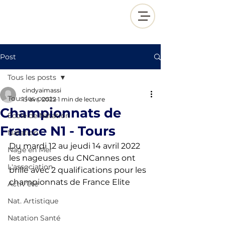
Post
Tous les posts
cindyaimassi
Tous les posts
15 avr. 2022
1 min de lecture
Championnats de
École de Natation
France N1 - Tours
Natation
Du mardi 12 au jeudi 14 avril 2022 
Nage en Mer
les nageuses du CNCannes ont 
L'association
brillé avec 2 qualifications pour les 
championnats de France Elite 
Activ'été
Nat. Artistique
Natation Santé