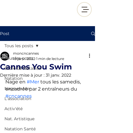
Post
Tous les posts
moncncannes
Tous les posts
18 janv. 2022
1 min de lecture
Cannes You Swim
École de Natation
Dernière mise à jour :
31 janv. 2022
Natation
Nage en 
#Mer
 tous les samedis, 
Nage en Mer
encadrée par 2 entraîneurs du 
#cncannes
L'association
Activ'été
Nat. Artistique
Natation Santé