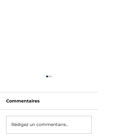
Commentaires
SAUV'STAGE - ÉTÉ
Fêtes des Eco
Rédigez un commentaire...