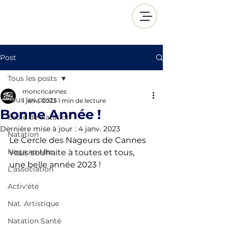
Post
Tous les posts
moncncannes
Tous les posts
1 janv. 2023
1 min de lecture
Bonne Année !
École de Natation
Dernière mise à jour :
4 janv. 2023
Natation
Le Cercle des Nageurs de Cannes 
Nage en Mer
vous souhaite à toutes et tous, 
une belle année 2023 ! 
L'association
Activ'été
Nat. Artistique
Natation Santé