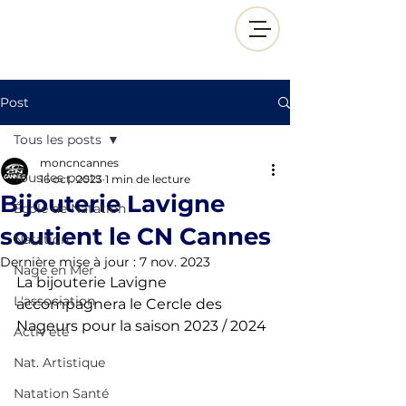
Post
Tous les posts
moncncannes
Tous les posts
16 oct. 2023
1 min de lecture
Bijouterie Lavigne
École de Natation
soutient le CN Cannes
Natation
Dernière mise à jour :
7 nov. 2023
Nage en Mer
La bijouterie Lavigne 
L'association
accompagnera le Cercle des 
Nageurs pour la saison 2023 / 2024
Activ'été
Nat. Artistique
Natation Santé