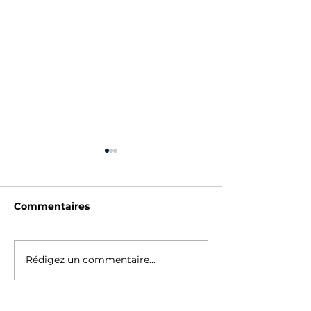
Commentaires
SAUV'STAGE - ÉTÉ
Fêtes des Eco
Rédigez un commentaire...