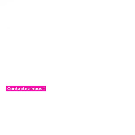
Contactez-nous !
on.cncannes@gmail.com
04 93 90 64 20*
les horaires d'ouverture du secrétariat
Horaires du secrétariat
du lundi au jeudi,