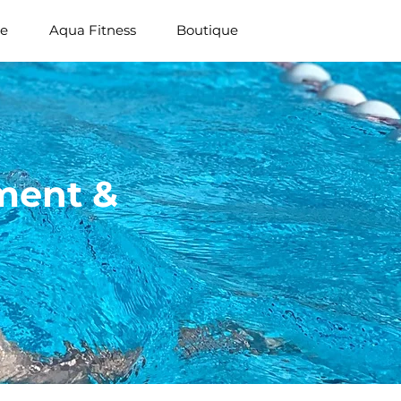
ue
Aqua Fitness
Boutique
ement &