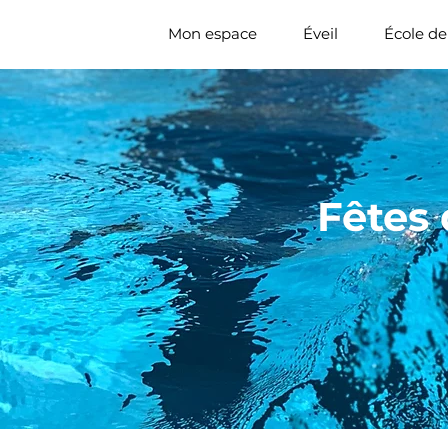
Mon espace
Éveil
École de
Fêtes 