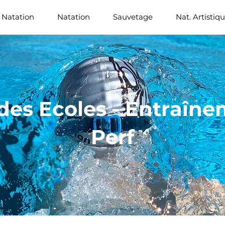
 Natation
Natation
Sauvetage
Nat. Artistiq
des Ecoles - Entraîn
Perf