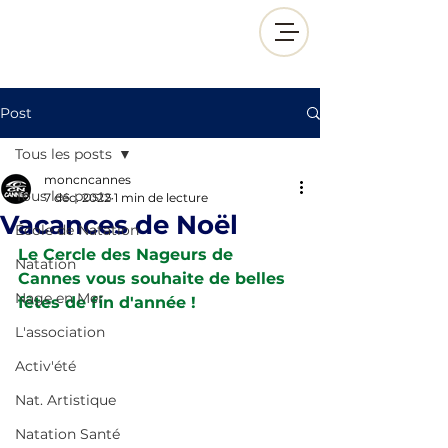
Post
Tous les posts
moncncannes
Tous les posts
7 déc. 2022
1 min de lecture
Vacances de Noël
École de Natation
Le Cercle des Nageurs de 
Natation
Cannes vous souhaite de belles 
Nage en Mer
fêtes de fin d'année !
L'association
Activ'été
Nat. Artistique
Natation Santé