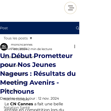
Post
Tous les posts
moncncannes
Tous les posts
7 oct. 2024
2 min de lecture
Un Début Prometteur
École de Natation
pour Nos Jeunes
Natation
Nageurs : Résultats du
Nage en Mer
Meeting Avenirs -
L'association
Pitchouns
Activ'été
Dernière mise à jour :
12 nov. 2024
Nat. Artistique
Le 
CN Cannes
 a fait une belle 
Natation Santé
entrée en compétition lors du 