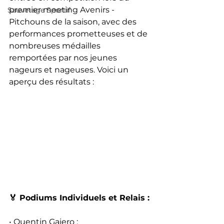
premier meeting Avenirs - 
Sauvetage Sportif
Pitchouns de la saison, avec des 
performances prometteuses et de 
nombreuses médailles 
remportées par nos jeunes 
nageurs et nageuses. Voici un 
aperçu des résultats :
🏅 Podiums Individuels et Relais :
• Quentin Gaiero :