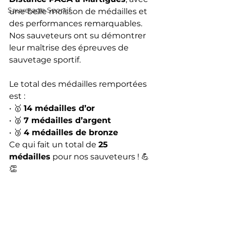
Sauvetage Sportif
une belle moisson de médailles et 
des performances remarquables. 
Nos sauveteurs ont su démontrer 
leur maîtrise des épreuves de 
sauvetage sportif.
Le total des médailles remportées 
est :
• 🥇 
14 médailles d’or
• 🥈 
7 médailles d’argent
• 🥉 
4 médailles de bronze
Ce qui fait un total de 
25 
médailles
 pour nos sauveteurs ! 💪
👏