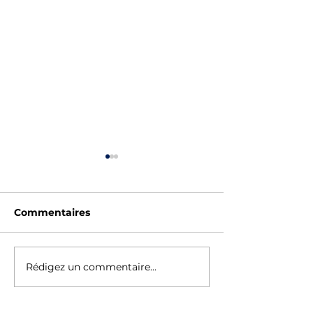
Commentaires
SAUV'STAGE - ÉTÉ
Fêtes des Eco
Rédigez un commentaire...