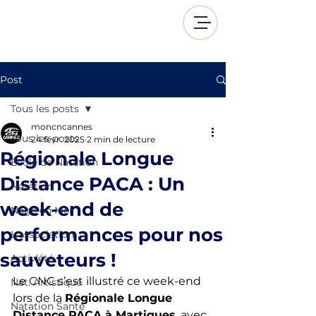
Post
Tous les posts
moncncannes
Tous les posts
24 févr. 2025
2 min de lecture
Régionale Longue
École de Natation
Distance PACA : Un
Natation
week-end de
Nage en Mer
performances pour nos
L'association
sauveteurs !
Activ'été
Le CNC s’est illustré ce week-end 
Nat. Artistique
lors de la 
Régionale Longue 
Natation Santé
Distance PACA à Martigues
, avec 