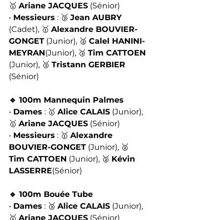
🥇 
Ariane JACQUES
 (Sénior)
• 
Messieurs
 : 🥉 
Jean AUBRY
(Cadet), 🥇 
Alexandre BOUVIER-
GONGET
 (Junior), 🥈 
Calel HANINI-
MEYRAN
(Junior), 🥉 
Tim CATTOEN
(Junior), 🥉 
Tristann GERBIER
(Sénior)
🔹 100m Mannequin Palmes
• 
Dames
 : 🥇 
Alice CALAIS
 (Junior), 
🥇 
Ariane JACQUES
 (Sénior)
• 
Messieurs
 : 🥇 
Alexandre 
BOUVIER-GONGET
 (Junior), 🥈 
Tim CATTOEN
 (Junior), 🥈 
Kévin 
LASSERRE
(Sénior)
🔹 100m Bouée Tube
• 
Dames
 : 🥉 
Alice CALAIS
 (Junior), 
🥇 
Ariane JACQUES
 (Sénior)