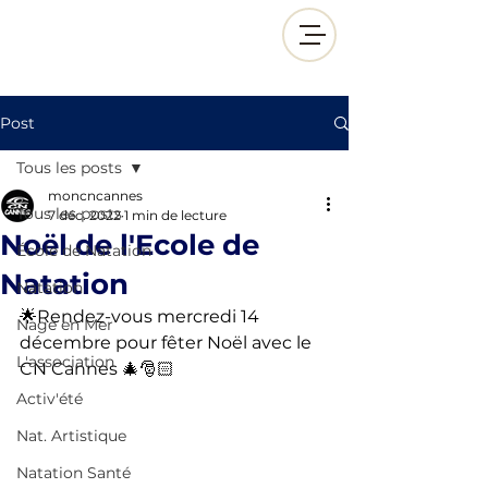
Post
Tous les posts
moncncannes
Tous les posts
7 déc. 2022
1 min de lecture
Noël de l'Ecole de
École de Natation
Natation
Natation
🌟Rendez-vous mercredi 14 
Nage en Mer
décembre pour fêter Noël avec le 
L'association
CN Cannes 🎄🎅🏻
Activ'été
Nat. Artistique
Natation Santé