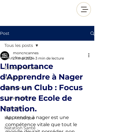
Post
Tous les posts
moncncannes
Tous les posts
27 mai 2024
3 min de lecture
L'Importance
École de Natation
d'Apprendre à Nager
Natation
dans un Club : Focus
Nage en Mer
sur notre Ecole de
L'association
Natation.
Activ'été
Apprendre à nager est une 
Nat. Artistique
compétence vitale que tout le 
Natation Santé
monde devrait posséder, non 