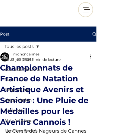
Post
Tous les posts
moncncannes
Tous les posts
1 juil. 2024
1 min de lecture
Championnats de
École de Natation
France de Natation
Natation
Artistique Avenirs et
Nage en Mer
Seniors : Une Pluie de
L'association
Médailles pour les
Activ'été
Avenirs Cannois !
Nat. Artistique
Natation Santé
Le Cercle des Nageurs de Cannes 