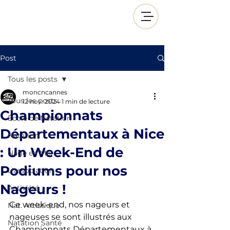
Post
Tous les posts
moncncannes
Tous les posts
12 nov. 2024
1 min de lecture
Championnats
École de Natation
Départementaux à Nice
Natation
: Un Week-End de
Nage en Mer
Podiums pour nos
L'association
Nageurs !
Activ'été
Ce week-end, nos nageurs et 
Nat. Artistique
nageuses se sont illustrés aux 
Natation Santé
Championnats Départementaux à 